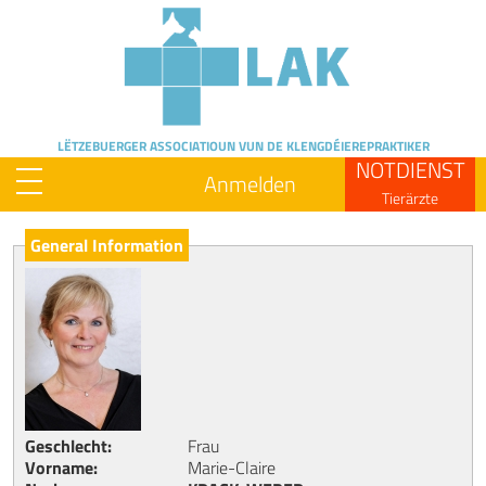
Skip
to
main
content
LËTZEBUERGER ASSOCIATIOUN
VUN DE KLENGDÉIEREPRAKTIKER
NOTDIENST
Anmelden
Tierärzte
General Information
Geschlecht
Frau
Vorname
Marie-Claire