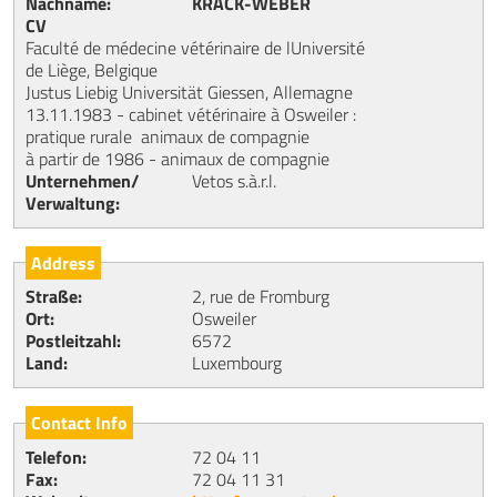
Nachname
KRACK-WEBER
CV
Faculté de médecine vétérinaire de lUniversité
de Liège, Belgique
Justus Liebig Universität Giessen, Allemagne
13.11.1983 - cabinet vétérinaire à Osweiler :
pratique rurale  animaux de compagnie
à partir de 1986 - animaux de compagnie
Unternehmen/
Vetos s.à.r.l.
Verwaltung
Address
Straße
2, rue de Fromburg
Ort
Osweiler
Postleitzahl
6572
Land
Luxembourg
Contact Info
Telefon
72 04 11
Fax
72 04 11 31