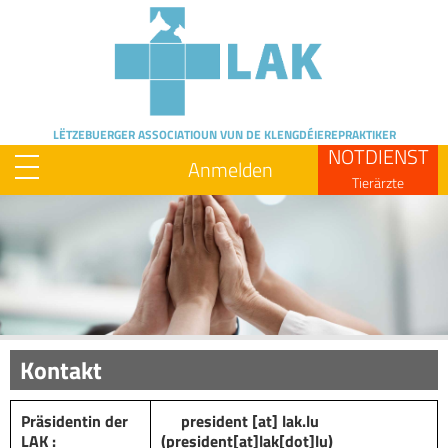
Skip
to
main
content
LËTZEBUERGER ASSOCIATIOUN
VUN DE KLENGDÉIEREPRAKTIKER
NOTDIENST
Anmelden
Tierärzte
Image
Kontakt
Präsidentin der
president
[at]
lak
.
lu
LAK :
(president[at]lak[dot]lu)