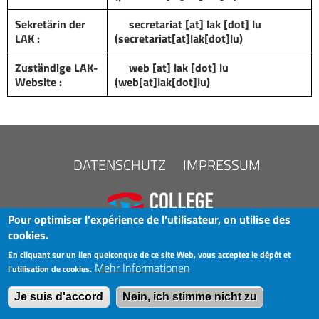
Sekretärin der
secretariat
[at]
lak
[dot]
lu
LAK :
(secretariat[at]lak[dot]lu)
Zuständige LAK-
web
[at]
lak
[dot]
lu
Website :
(web[at]lak[dot]lu)
FOOTER
DATENSCHUTZ
IMPRESSUM
MENU
Pour optimiser l’expérience de l’utilisateur, on utilise des
cookies.
En cliquant sur un lien quelconque de ce site Web, vous acceptez le dépôt et
Mehr Informationen
l’utilisation de cookies.
COPYRIGHT © 2025 LAK
Je suis d'accord
Nein, ich stimme nicht zu