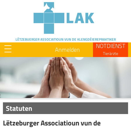
Skip
to
main
content
LËTZEBUERGER ASSOCIATIOUN
VUN DE KLENGDÉIEREPRAKTIKER
NOTDIENST
Anmelden
Tierärzte
Image
Statuten
Lëtzeburger Associatioun vun de