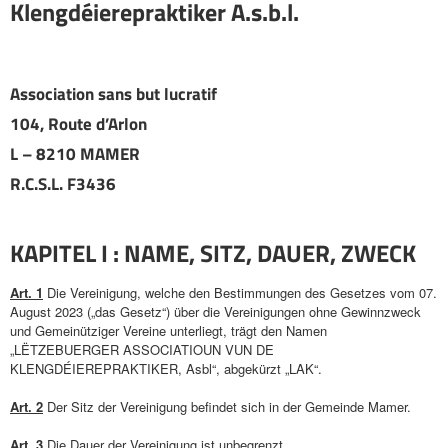
Klengdéierepraktiker A.s.b.l.
Association sans but lucratif
104, Route d’Arlon
L – 8210 MAMER
R.C.S.L. F3436
KAPITEL I : NAME, SITZ, DAUER, ZWECK
Art. 1
Die Vereinigung, welche den Bestimmungen des Gesetzes vom 07.
August 2023 („das Gesetz“) über die Vereinigungen ohne Gewinnzweck
und Gemeinütziger Vereine unterliegt, trägt den Namen
„LËTZEBUERGER ASSOCIATIOUN VUN DE
KLENGDÉIEREPRAKTIKER, Asbl“, abgekürzt „LAK“.
Art. 2
Der Sitz der Vereinigung befindet sich in der Gemeinde Mamer.
Art. 3
Die Dauer der Vereinigung ist unbegrenzt.