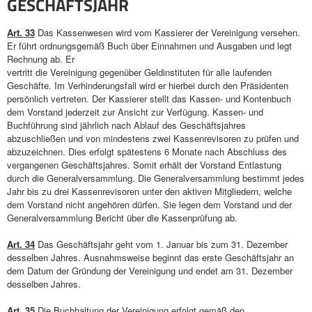
GESCHÄFTSJAHR
Art. 33
Das Kassenwesen wird vom Kassierer der Vereinigung versehen.
Er führt ordnungsgemäß Buch über Einnahmen und Ausgaben und legt
Rechnung ab. Er
vertritt die Vereinigung gegenüber Geldinstituten für alle laufenden
Geschäfte. Im Verhinderungsfall wird er hierbei durch den Präsidenten
persönlich vertreten. Der Kassierer stellt das Kassen- und Kontenbuch
dem Vorstand jederzeit zur Ansicht zur Verfügung. Kassen- und
Buchführung sind jährlich nach Ablauf des Geschäftsjahres
abzuschließen und von mindestens zwei Kassenrevisoren zu prüfen und
abzuzeichnen. Dies erfolgt spätestens 6 Monate nach Abschluss des
vergangenen Geschäftsjahres. Somit erhält der Vorstand Entlastung
durch die Generalversammlung. Die Generalversammlung bestimmt jedes
Jahr bis zu drei Kassenrevisoren unter den aktiven Mitgliedern, welche
dem Vorstand nicht angehören dürfen. Sie legen dem Vorstand und der
Generalversammlung Bericht über die Kassenprüfung ab.
Art. 34
Das Geschäftsjahr geht vom 1. Januar bis zum 31. Dezember
desselben Jahres. Ausnahmsweise beginnt das erste Geschäftsjahr an
dem Datum der Gründung der Vereinigung und endet am 31. Dezember
desselben Jahres.
Art. 35
Die Buchhaltung der Vereinigung erfolgt gemäß den