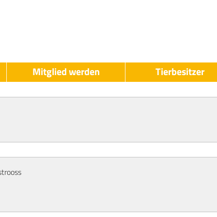
Mitglied werden
Tierbesitzer
LAK
LAK
-
Propriétaires
Devenir
d'animaux
Membre
strooss