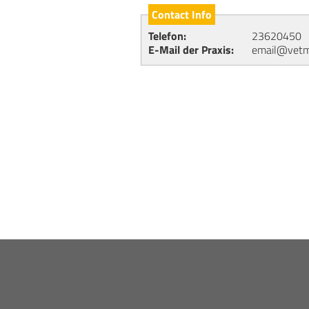
Contact Info
Telefon
23620450
E-Mail der Praxis
email@vetme
FOOTER
MENU