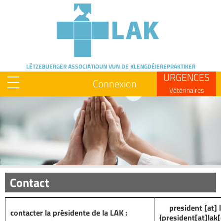
Skip
to
main
content
LËTZEBUERGER ASSOCIATIOUN
VUN DE KLENGDÉIEREPRAKTIKER
URGENCES
Connexion
Vétérinaires
Image
Contact
president
[at]
contacter la présidente de la LAK :
(president[at]lak[