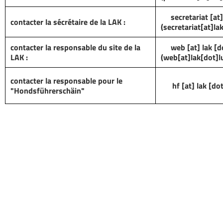
secretariat
[at
contacter la sécrétaire de la LAK :
(secretariat[at]la
contacter la responsable du site de la
web
[at]
lak
[d
LAK :
(web[at]lak[dot]l
contacter la responsable pour le
hf
[at]
lak
[do
"Hondsführerschäin"