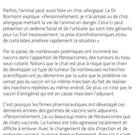
Parfois, l’animal peut aussi faire un choc allergique. Le Dr
Bormann explique: «Personnellement, je n’ai jamais vu de choc
allergique mettant la vie de l’animal en danger. Celui-ci peut
présenter un œdème facial et de l’urticaire qui sont très gênants
pour lui. Fort heureusement, la prise d’antihistaminiques et/ou
de corticoïdes améliore rapidement la situation.»
Par le passé, de nombreuses polémiques ont incriminé les
vaccins dans l’apparition de fibrosarcomes, des tumeurs du tissu
sous-cutané. Notons que le chat est plus à risque que le chien
de développer ce type de tumeur. De nombreuses recherches
scientifiques ont pu démontrer par la suite que le problème ne
venait pas du vaccin en lui-même mais bien du fait de réaliser
des injections répétées au même endroit. De plus, ce n’est pas le
vaccin (l’antigène) qui est en cause mais bien l’adjuvant.
C’est pourquoi les firmes pharmaceutiques ont développé ces
dernières années des gammes de vaccins sans adjuvants.
«Personnellement, j’ai vu beaucoup moins de fibrosarcomes que
de chats vaccinés. La tumeur est très agressive localement et
difficile à enlever. Avec le changement de site d’injection et de
protocole vaccinal, le risque diminue fortement. Bien sûr, il s’agit