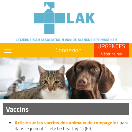
Skip
to
main
content
LËTZEBUERGER ASSOCIATIOUN
VUN DE KLENGDÉIEREPRAKTIKER
URGENCES
Connexion
Vétérinaires
Image
Vaccins
Article sur les vaccins des animaux de compagnie
( paru
dans le journal " Letz be healthy " ) (FR)