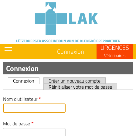
Skip
to
main
content
LËTZEBUERGER ASSOCIATIOUN
VUN DE KLENGDÉIEREPRAKTIKER
URGENCES
Connexion
Vétérinaires
Connexion
Connexion
Créer un nouveau compte
Primary
Réinitialiser votre mot de passe
tabs
Nom d'utilisateur
Mot de passe