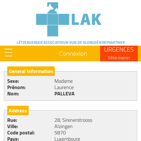
Skip
to
main
content
LËTZEBUERGER ASSOCIATIOUN
VUN DE KLENGDÉIEREPRAKTIKER
URGENCES
Connexion
Vétérinaires
General Information
Sexe
Madame
Prénom
Laurence
Nom
PALLEVA
Address
Rue
28, Sirenerstrooss
Ville
Alzingen
Code postal
5870
Pays
Luxembourg