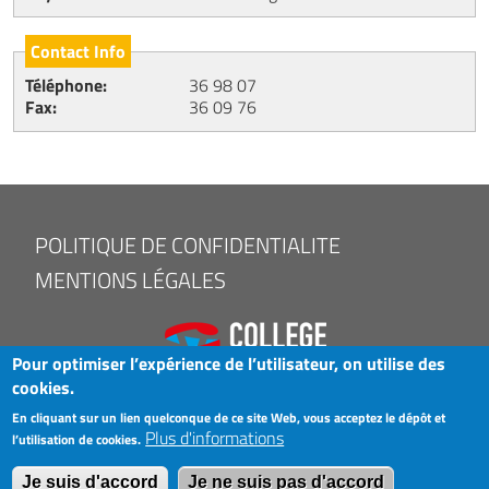
Contact Info
Téléphone
36 98 07
Fax
36 09 76
FOOTER
POLITIQUE DE CONFIDENTIALITE
MENU
MENTIONS LÉGALES
Pour optimiser l’expérience de l’utilisateur, on utilise des
cookies.
En cliquant sur un lien quelconque de ce site Web, vous acceptez le dépôt et
Plus d'informations
l’utilisation de cookies.
COPYRIGHT © 2025 LAK
Je suis d'accord
Je ne suis pas d'accord