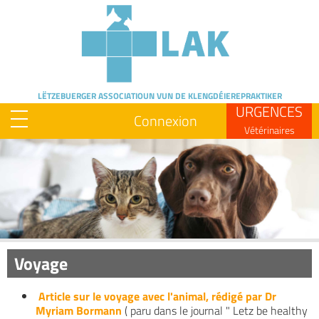
Skip
to
main
content
LËTZEBUERGER ASSOCIATIOUN
VUN DE KLENGDÉIEREPRAKTIKER
URGENCES
Connexion
Vétérinaires
Image
Voyage
Article sur le voyage avec l'animal, rédigé par Dr
Myriam Bormann
( paru dans le journal " Letz be healthy