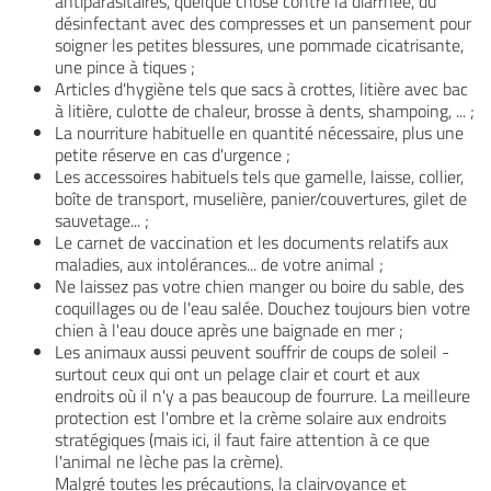
antiparasitaires, quelque chose contre la diarrhée, du
désinfectant avec des compresses et un pansement pour
soigner les petites blessures, une pommade cicatrisante,
une pince à tiques ;
Articles d'hygiène tels que sacs à crottes, litière avec bac
à litière, culotte de chaleur, brosse à dents, shampoing, ... ;
La nourriture habituelle en quantité nécessaire, plus une
petite réserve en cas d'urgence ;
Les accessoires habituels tels que gamelle, laisse, collier,
boîte de transport, muselière, panier/couvertures, gilet de
sauvetage... ;
Le carnet de vaccination et les documents relatifs aux
maladies, aux intolérances... de votre animal ;
Ne laissez pas votre chien manger ou boire du sable, des
coquillages ou de l'eau salée. Douchez toujours bien votre
chien à l'eau douce après une baignade en mer ;
Les animaux aussi peuvent souffrir de coups de soleil -
surtout ceux qui ont un pelage clair et court et aux
endroits où il n'y a pas beaucoup de fourrure. La meilleure
protection est l'ombre et la crème solaire aux endroits
stratégiques (mais ici, il faut faire attention à ce que
l'animal ne lèche pas la crème).
Malgré toutes les précautions, la clairvoyance et