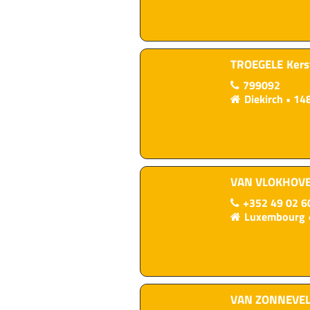
TROEGELE
Kers
799092
Diekirch
148
VAN VLOKHOV
+352 49 02 6
Luxembourg
VAN ZONNEVE