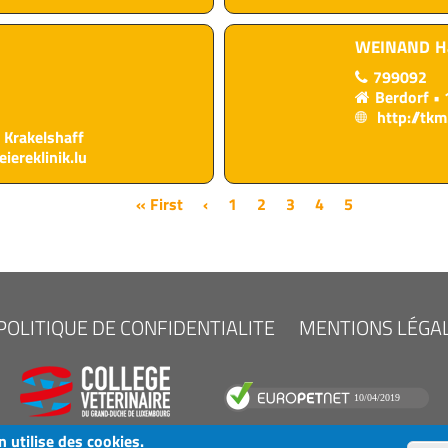
WEINAND
H
799092
Berdorf
http://tkm
 Krakelshaff
iereklinik.lu
First
« First
Previous
‹
Page
1
Page
2
Page
3
Page
4
Current
5
page
page
page
POLITIQUE DE CONFIDENTIALITE
MENTIONS LÉGA
n utilise des cookies.