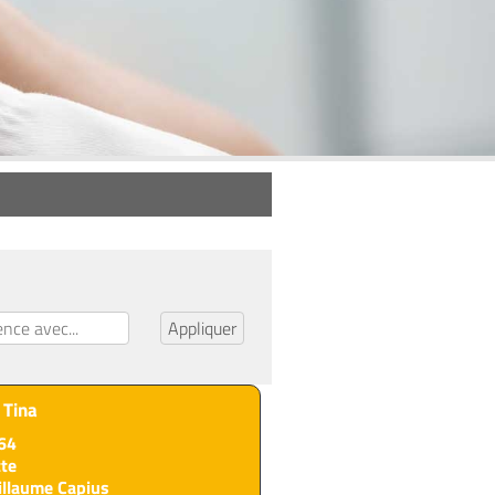
Tina
64
tte
illaume Capius