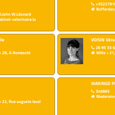
+3522791
Bofferdan
all.John W.Léonard
binet-veterinaire.lu
lie
VOISIN
Véro
26 95 33 
2B, A Romescht
Wiltz
21
WARINGO
P
348865
Niederanv
22, Rue auguste laval