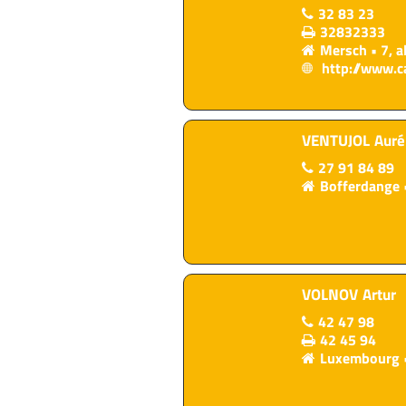
32 83 23
32832333
Mersch
7, 
http://www.ca
VENTUJOL
Auré
27 91 84 89
Bofferdange
VOLNOV
Artur
42 47 98
42 45 94
Luxembourg