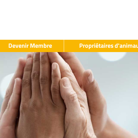
Devenir Membre
Propriétaires d'anima
LAK
LAK
Propriétaires
evenir
d'animaux
Membre