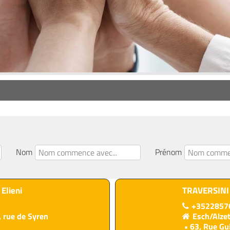
Nom
Prénom
Elieni
TRAVERSINI
+3522857
, rue de Syren
Esch/Alze
63, Rue Gu