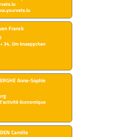
vets.lu
ww.yourvets.lu
ven
Franck
1
34, Um knaeppchen
BERGHE
Anne-Sophie
urg
d'activité économique
YDEN
Camille