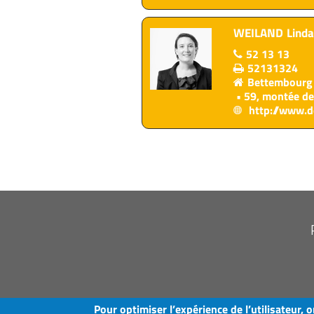
WEILAND
Linda
52 13 13
52131324
Bettembourg
59, montée de
http://www.de
FOOTER
MENU
Pour optimiser l’expérience de l’utilisateur, o