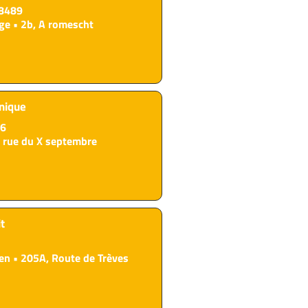
8489
ge
2b, A romescht
nique
66
, rue du X septembre
it
en
205A, Route de Trèves