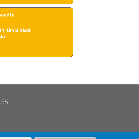
ayette
11, Um Biirkelt
.lu
LES