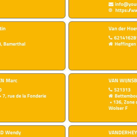
info@your
https://w
tin
Van der Hoe
62141628
, Bamerthal
Heffingen
EN
Marc
VAN WIJNS
0
521313
7, rue de la Fonderie
Bettembo
136, Zone 
Wolser F
LD
Wendy
VANDERHE