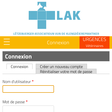
Skip
to
main
content
LËTZEBUERGER ASSOCIATIOUN
VUN DE KLENGDÉIEREPRAKTIKER
URGENCES
Connexion
Vétérinaires
Connexion
Connexion
Créer un nouveau compte
Primary
Réinitialiser votre mot de passe
tabs
Nom d'utilisateur
Mot de passe