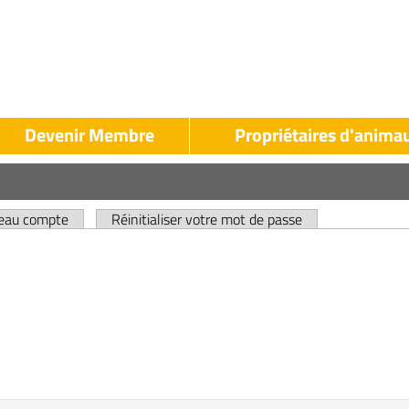
Devenir Membre
Propriétaires d'anima
LAK
LAK
Propriétaires
evenir
d'animaux
veau compte
Réinitialiser votre mot de passe
Membre