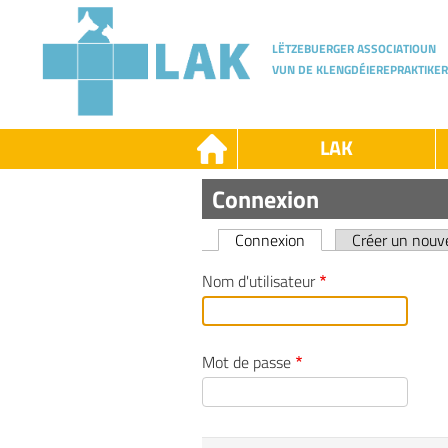
Skip
to
main
LËTZEBUERGER ASSOCIATIOUN
content
VUN DE KLENGDÉIEREPRAKTIKER
LAK
LAK
Connexion
-
-
LAK
D
Connexion
Créer un nou
Primary
Nom d'utilisateur
tabs
Mot de passe