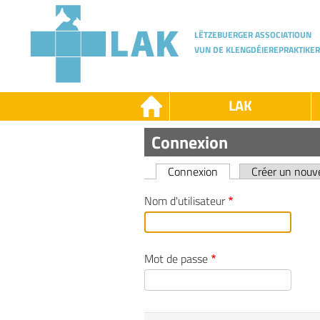
Skip
to
main
LËTZEBUERGER ASSOCIATIOUN
content
VUN DE KLENGDÉIEREPRAKTIKER
LAK
LAK
Connexion
-
-
LAK
D
Connexion
Créer un nou
Primary
Nom d'utilisateur
tabs
Mot de passe