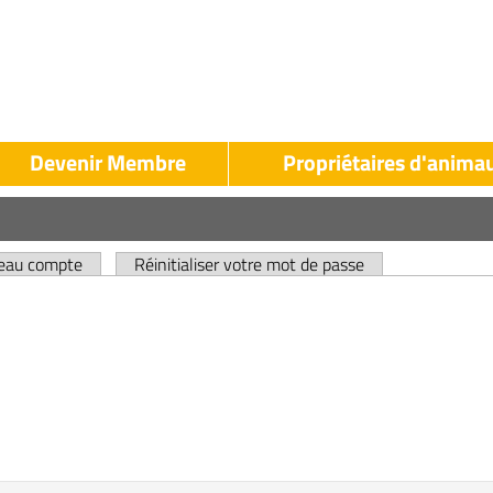
Devenir Membre
Propriétaires d'anima
LAK
LAK
Propriétaires
evenir
d'animaux
veau compte
Réinitialiser votre mot de passe
Membre