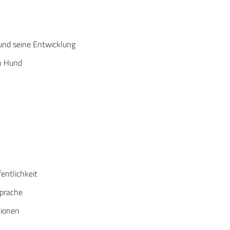
und seine Entwicklung
ch Hund
fentlichkeit
sprache
tionen