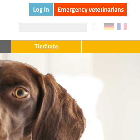
User
Log in
Emergency veterinarians
account
Search
menu
Tierärzte
LAK
-
veterinarians
(anonymous)