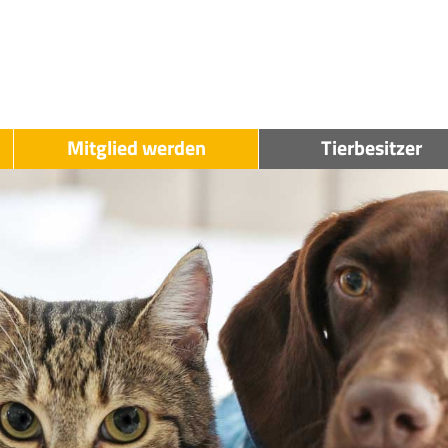
Mitglied werden
Tierbesitzer
LAK
LAK
-
Propriétaires
Devenir
d'animaux
Membre