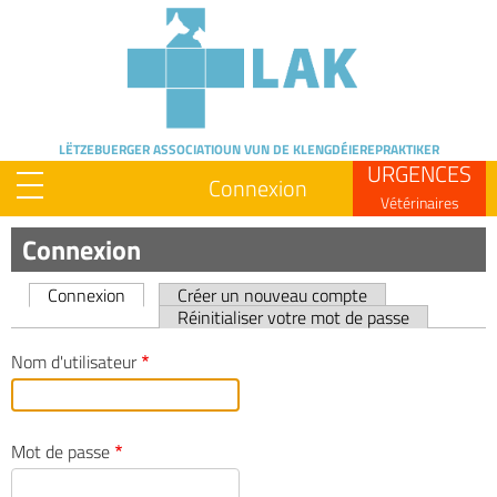
Skip
to
main
content
LËTZEBUERGER ASSOCIATIOUN
VUN DE KLENGDÉIEREPRAKTIKER
URGENCES
Connexion
Vétérinaires
Connexion
Connexion
Créer un nouveau compte
Primary
Réinitialiser votre mot de passe
tabs
Nom d'utilisateur
Mot de passe