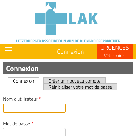
Skip
to
main
content
LËTZEBUERGER ASSOCIATIOUN
VUN DE KLENGDÉIEREPRAKTIKER
URGENCES
Connexion
Vétérinaires
Connexion
Connexion
Créer un nouveau compte
Primary
Réinitialiser votre mot de passe
tabs
Nom d'utilisateur
Mot de passe