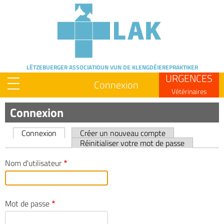
Skip
to
main
content
LËTZEBUERGER ASSOCIATIOUN
VUN DE KLENGDÉIEREPRAKTIKER
URGENCES
Connexion
Vétérinaires
Connexion
Connexion
Créer un nouveau compte
Primary
Réinitialiser votre mot de passe
tabs
Nom d'utilisateur
Mot de passe