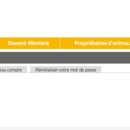
Devenir Membre
Propriétaires d'anima
LAK
LAK
Propriétaires
evenir
d'animaux
veau compte
Réinitialiser votre mot de passe
Membre