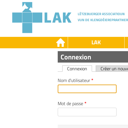
Skip
to
main
LËTZEBUERGER ASSOCIATIOUN
content
VUN DE KLENGDÉIEREPRAKTIKER
LAK
LAK
Connexion
-
-
LAK
D
Connexion
Créer un nou
Primary
Nom d'utilisateur
tabs
Mot de passe