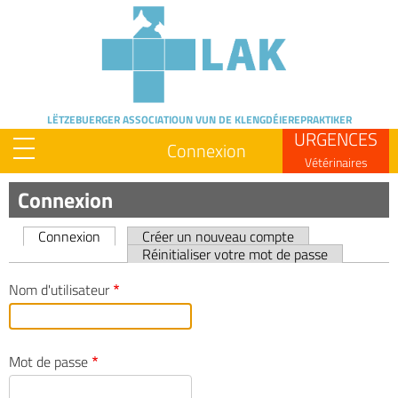
Skip
to
main
content
LËTZEBUERGER ASSOCIATIOUN
VUN DE KLENGDÉIEREPRAKTIKER
URGENCES
Connexion
Vétérinaires
Connexion
Connexion
Créer un nouveau compte
Primary
Réinitialiser votre mot de passe
tabs
Nom d'utilisateur
Mot de passe