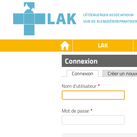
Skip
to
main
LËTZEBUERGER ASSOCIATIOUN
content
VUN DE KLENGDÉIEREPRAKTIKER
LAK
LAK
Connexion
-
-
LAK
D
Connexion
Créer un nou
Primary
Nom d'utilisateur
tabs
Mot de passe