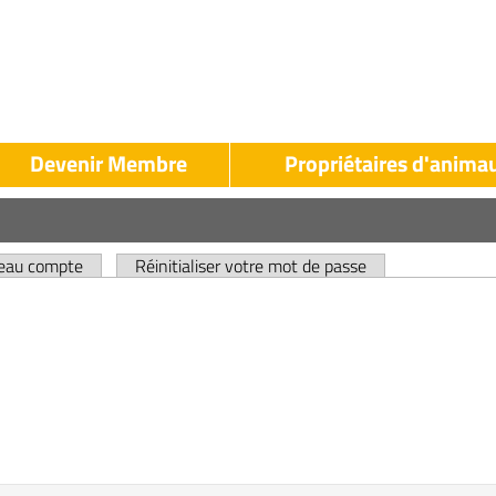
Devenir Membre
Propriétaires d'anima
LAK
LAK
Propriétaires
evenir
d'animaux
veau compte
Réinitialiser votre mot de passe
Membre