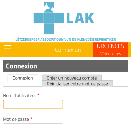
Skip
to
main
content
LËTZEBUERGER ASSOCIATIOUN
VUN DE KLENGDÉIEREPRAKTIKER
URGENCES
Connexion
Vétérinaires
Connexion
Connexion
Créer un nouveau compte
Primary
Réinitialiser votre mot de passe
tabs
Nom d'utilisateur
Mot de passe