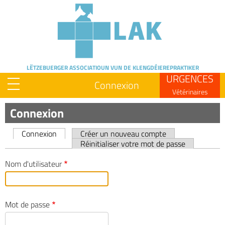
Skip
to
main
content
LËTZEBUERGER ASSOCIATIOUN
VUN DE KLENGDÉIEREPRAKTIKER
URGENCES
Connexion
Vétérinaires
Connexion
Connexion
Créer un nouveau compte
Primary
Réinitialiser votre mot de passe
tabs
Nom d'utilisateur
Mot de passe