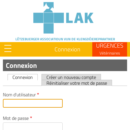
Skip
to
main
content
LËTZEBUERGER ASSOCIATIOUN
VUN DE KLENGDÉIEREPRAKTIKER
URGENCES
Connexion
Vétérinaires
Connexion
Connexion
Créer un nouveau compte
Primary
Réinitialiser votre mot de passe
tabs
Nom d'utilisateur
Mot de passe