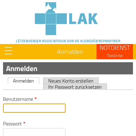
Skip
to
main
content
LËTZEBUERGER ASSOCIATIOUN
VUN DE KLENGDÉIEREPRAKTIKER
NOTDIENST
Anmelden
Tierärzte
Anmelden
Anmelden
Neues Konto erstellen
Primary
Ihr Passwort zurücksetzen
tabs
Benutzername
Passwort